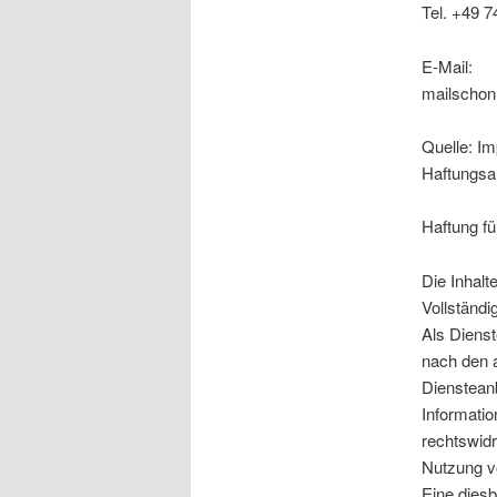
Tel. +49 
E-Mail:
mailschon
Quelle: I
Haftungsa
Haftung fü
Die Inhalte
Vollständi
Als Dienst
nach den a
Diensteanb
Informati
rechtswidr
Nutzung v
Eine diesb