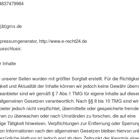
74837479984
(ät)gmx.de
mpressumgenerator, http://www.e-recht24.de
usschluss:
r Inhalte
 unserer Seiten wurden mit größter Sorgfalt erstellt. Für die Richtigkei
gkeit und Aktualität der Inhalte können wir jedoch keine Gewähr übe
eanbieter sind wir gemäß § 7 Abs.1 TMG für eigene Inhalte auf diese
llgemeinen Gesetzen verantwortlich. Nach §§ 8 bis 10 TMG sind wir
ieter jedoch nicht verpflichtet, übermittelte oder gespeicherte fremde
onen zu überwachen oder nach Umständen zu forschen, die auf eine
ige Tätigkeit hinweisen. Verpflichtungen zur Entfernung oder Sperrun
on Informationen nach den allgemeinen Gesetzen bleiben hiervon unb
ezügliche Haftung ist jedoch erst ab dem Zeitpunkt der Kenntnis eine