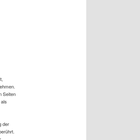
t,
rnehmen.
n Seiten
 als
g der
erührt.
r