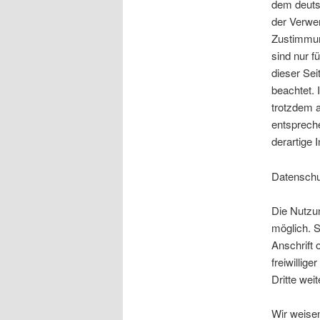
dem deutsc
der Verwer
Zustimmung
sind nur f
dieser Sei
beachtet. 
trotzdem 
entsprech
derartige 
Datenschu
Die Nutzu
möglich. 
Anschrift 
freiwillig
Dritte wei
Wir weisen