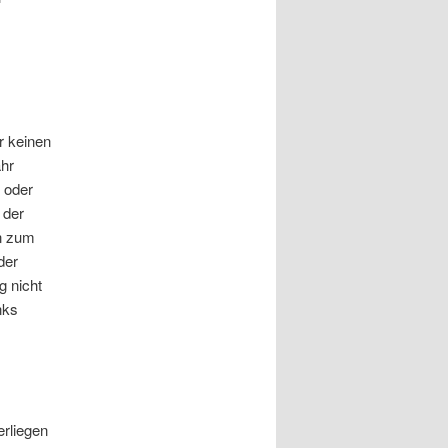
r keinen
ähr
r oder
 der
en zum
der
g nicht
nks
erliegen