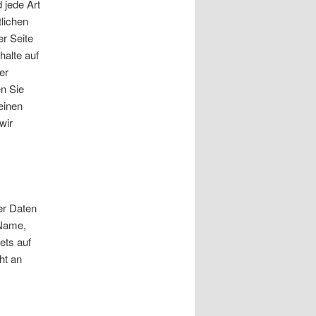
 jede Art
lichen
r Seite
halte auf
er
en Sie
einen
wir
er Daten
 Name,
ets auf
ht an