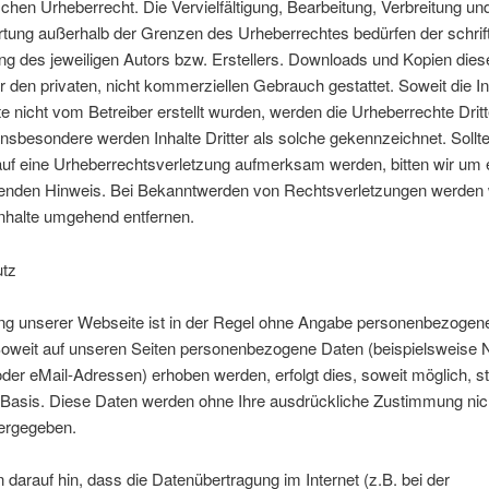
hen Urheberrecht. Die Vervielfältigung, Bearbeitung, Verbreitung und
tung außerhalb der Grenzen des Urheberrechtes bedürfen der schrift
 des jeweiligen Autors bzw. Erstellers. Downloads und Kopien diese
ür den privaten, nicht kommerziellen Gebrauch gestattet. Soweit die In
te nicht vom Betreiber erstellt wurden, werden die Urheberrechte Dritt
Insbesondere werden Inhalte Dritter als solche gekennzeichnet. Sollt
auf eine Urheberrechtsverletzung aufmerksam werden, bitten wir um 
enden Hinweis. Bei Bekanntwerden von Rechtsverletzungen werden 
Inhalte umgehend entfernen.
tz
ng unserer Webseite ist in der Regel ohne Angabe personenbezogen
Soweit auf unseren Seiten personenbezogene Daten (beispielsweise
oder eMail-Adressen) erhoben werden, erfolgt dies, soweit möglich, st
er Basis. Diese Daten werden ohne Ihre ausdrückliche Zustimmung nic
tergegeben.
 darauf hin, dass die Datenübertragung im Internet (z.B. bei der