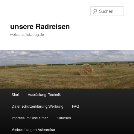
Zum
Inhalt
Such
wechseln
unsere Radreisen
woistdasflickzeug.de
Hauptmenü
Start
Ausrüstung, Technik
Datenschutzerklärung/Werbung
FAQ
Impressum/Disclaimer
Kurioses
Vorbereitungen Asienreise