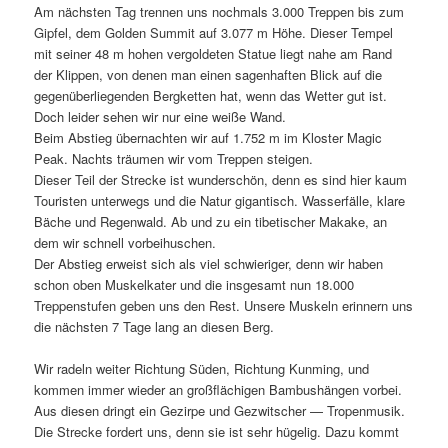
Am nächsten Tag trennen uns nochmals 3.000 Treppen bis zum
Gipfel, dem Golden Summit auf 3.077 m Höhe. Dieser Tempel
mit seiner 48 m hohen vergoldeten Statue liegt nahe am Rand
der Klippen, von denen man einen sagenhaften Blick auf die
gegenüberliegenden Bergketten hat, wenn das Wetter gut ist.
Doch leider sehen wir nur eine weiße Wand.
Beim Abstieg übernachten wir auf 1.752 m im Kloster Magic
Peak. Nachts träumen wir vom Treppen steigen.
Dieser Teil der Strecke ist wunderschön, denn es sind hier kaum
Touristen unterwegs und die Natur gigantisch. Wasserfälle, klare
Bäche und Regenwald. Ab und zu ein tibetischer Makake, an
dem wir schnell vorbeihuschen.
Der Abstieg erweist sich als viel schwieriger, denn wir haben
schon oben Muskelkater und die insgesamt nun 18.000
Treppenstufen geben uns den Rest. Unsere Muskeln erinnern uns
die nächsten 7 Tage lang an diesen Berg.
Wir radeln weiter Richtung Süden, Richtung Kunming, und
kommen immer wieder an großflächigen Bambushängen vorbei.
Aus diesen dringt ein Gezirpe und Gezwitscher — Tropenmusik.
Die Strecke fordert uns, denn sie ist sehr hügelig. Dazu kommt