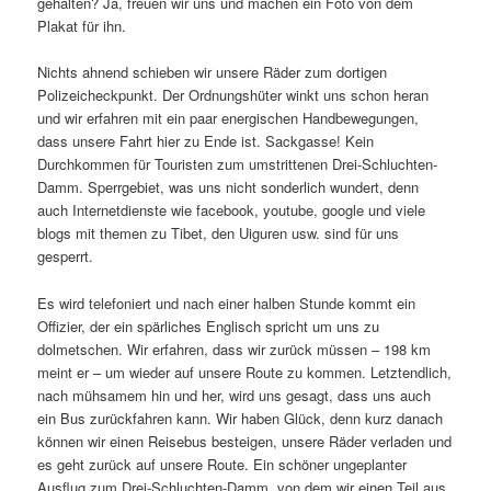
gehalten? Ja, freuen wir uns und machen ein Foto von dem
Plakat für ihn.
Nichts ahnend schieben wir unsere Räder zum dortigen
Polizeicheckpunkt. Der Ordnungshüter winkt uns schon heran
und wir erfahren mit ein paar energischen Handbewegungen,
dass unsere Fahrt hier zu Ende ist. Sackgasse! Kein
Durchkommen für Touristen zum umstrittenen Drei-Schluchten-
Damm. Sperrgebiet, was uns nicht sonderlich wundert, denn
auch Internetdienste wie facebook, youtube, google und viele
blogs mit themen zu Tibet, den Uiguren usw. sind für uns
gesperrt.
Es wird telefoniert und nach einer halben Stunde kommt ein
Offizier, der ein spärliches Englisch spricht um uns zu
dolmetschen. Wir erfahren, dass wir zurück müssen – 198 km
meint er – um wieder auf unsere Route zu kommen. Letztendlich,
nach mühsamem hin und her, wird uns gesagt, dass uns auch
ein Bus zurückfahren kann. Wir haben Glück, denn kurz danach
können wir einen Reisebus besteigen, unsere Räder verladen und
es geht zurück auf unsere Route. Ein schöner ungeplanter
Ausflug zum Drei-Schluchten-Damm, von dem wir einen Teil aus