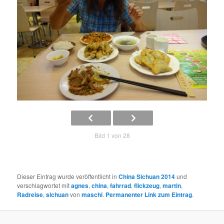
Bild 1 von 28
Dieser Eintrag wurde veröffentlicht in
China Sichuan 2014
und
verschlagwortet mit
agnes
,
china
,
fahrrad
,
flickzeug
,
martin
,
Radreise
,
sichuan
von
maschi
.
Permanenter Link zum Eintrag
.