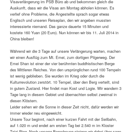
Visaverlängerung im PSB Büro ab und bekommen gleich die
Auskunft, dass wir die Visas am Montag abholen können. Es
verlief ohne Probleme, die Angestellte sprach sogar etwas
Englisch und unseren Reiseplan, den wir angeben mussten
interessierte niemand. Das ganze dauerte 15 Minuten und
kostete 160 Yuan (20 Euro). Nun können wir bis 11. Juli 2014 in
China bleiben!
Während wir die 3 Tage auf unsere Verlängerung warten, machen
wir einen Ausflüg zum Mt. Emei, zum dortigen Pilgerweg. Der
Emei Shan ist einer der vier berühmten buddhistischen Berge
des Mittleren Reiches. Von den ursprünglichen rund 100 Tempeln
ist wenig geblieben. Sie wurden im Krieg oder durch die
Kulturrevolution zerstört. 10 Tempel, über den Berg verteilt, sind
in gutem Zustand. Hier findet man Kost und Logie. Wir wandern 3
Tage lang in diesem Gebiet und übernachten selbst zweimal in
diesen Klöstern.
Leider sehen wir die Sonne in dieser Zeit nicht, dafür werden wir
immer wieder neu eingeweicht.
Unsere Tour beginnt, nach einer kurzen Fahrt mit der Seilbahn,
auf 1.020 m und endet am ersten Tag bei 2.540 m im Kloster
Taizi Ping. Nach unserer Berechnung steigen wir dabei über sage