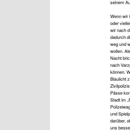
seinem Aut
Wenn wir i
oder viell
wir nach 
dadurch di
weg und wi
wollen. Al
Nacht bric
nach Varzg
können. Wi
Blaulicht 
Zivilpoliz
Pässe kont
Stadt im „
Polizeiwag
und Spielp
darüber, 
uns besser