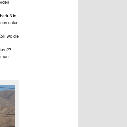
erden
barfuß in
hnen unter
ll, wo die
nken??
d man