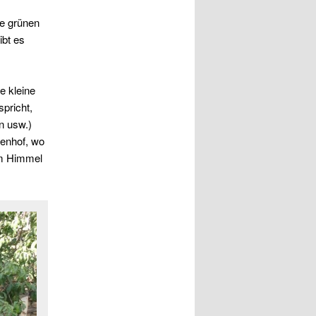
ie grünen
ibt es
e kleine
pricht,
n usw.)
nenhof, wo
em Himmel