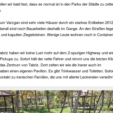
llen wir bald fest, dass es normal ist in den Parks der Städte zu zelt
.
um Varzgan sind sehr viele Häuser durch ein starkes Erdbeben 2012
berall sind noch Bauarbeiten deshalb im Gange. An den Straßen lieg
 und kaputten Ziegelsteinen. Wenige Leute wohnen noch in Container
Tabriz haben wir keine Lust mehr auf dem 2-spurigen Highway und wi
 Pickups zu. Sofort hält der nette Fahrer und nimmt uns die letzten Ki
n das Zentrum von Tabriz. Dort zelten wir wie die Iraner auch im
aben einen eigenen Pavillon. Es gibt Trinkwasser und Toiletten. Sofo
ontakt zu iranischen Familien, die uns mit allerlei Leckereien verwöh