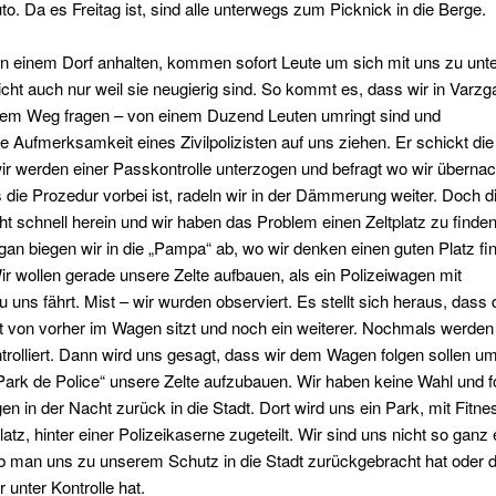
o. Da es Freitag ist, sind alle unterwegs zum Picknick in die Berge.
n einem Dorf anhalten, kommen sofort Leute um sich mit uns zu unte
eicht auch nur weil sie neugierig sind. So kommt es, dass wir in Varzg
dem Weg fragen – von einem Duzend Leuten umringt sind und
e Aufmerksamkeit eines Zivilpolizisten auf uns ziehen. Er schickt die
r werden einer Passkontrolle unterzogen und befragt wo wir überna
s die Prozedur vorbei ist, radeln wir in der Dämmerung weiter. Doch d
ht schnell herein und wir haben das Problem einen Zeltplatz zu finde
an biegen wir in die „Pampa“ ab, wo wir denken einen guten Platz fi
r wollen gerade unsere Zelte aufbauen, als ein Polizeiwagen mit
zu uns fährt. Mist – wir wurden observiert. Es stellt sich heraus, dass 
ist von vorher im Wagen sitzt und noch ein weiterer. Nochmals werde
rolliert. Dann wird uns gesagt, dass wir dem Wagen folgen sollen um
Park de Police“ unsere Zelte aufzubauen. Wir haben keine Wahl und 
en in der Nacht zurück in die Stadt. Dort wird uns ein Park, mit Fitn
latz, hinter einer Polizeikaserne zugeteilt. Wir sind uns nicht so ganz 
ob man uns zu unserem Schutz in die Stadt zurückgebracht hat oder 
 unter Kontrolle hat.