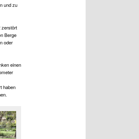
en und zu
 zerstört
en Berge
n oder
nken einen
lometer
rt haben
nen.