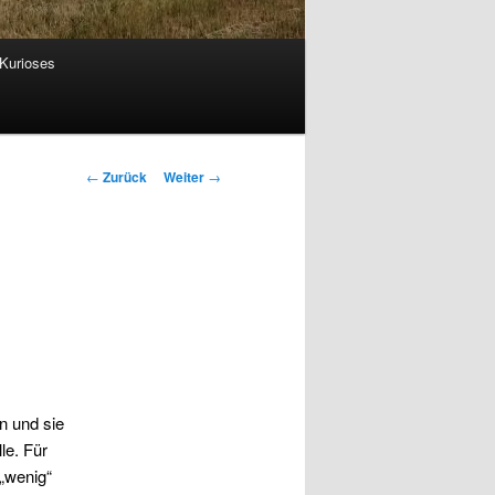
Kurioses
Beitrags-
←
Zurück
Weiter
→
Navigation
n und sie
le. Für
 „wenig“