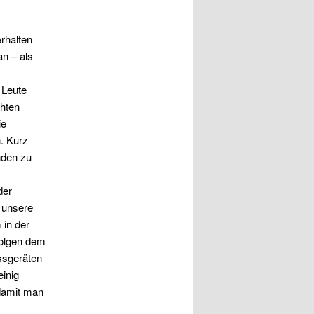
rhalten
an – als
 Leute
chten
ie
n. Kurz
nden zu
der
n unsere
 in der
folgen dem
essgeräten
einig
damit man