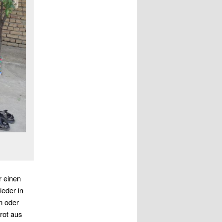
r einen
ieder in
n oder
rot aus