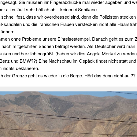
ngesagt. Sie müssen ihr Fingerabdrücke mal wieder abgeben und w
er alles läuft sehr höflich ab – keinerlei Schikane.
n schnell fest, dass wir overdressed sind, denn die Polizisten stecken 
tiksandalen und die iranischen Frauen verstecken nicht alle Haarsträ
tüchern.
men ohne Probleme unsere Einreisestempel. Danach geht es zum Zo
 nach mitgeführten Sachen befragt werden. Als Deutscher wird man
nken und herzlich begrüßt. (haben wir dies Angela Merkel zu verda
 Benz und BMW??) Eine Nachschau im Gepäck findet nicht statt un
nichts deklarieren.
h der Grenze geht es wieder in die Berge. Hört das denn nicht auf??