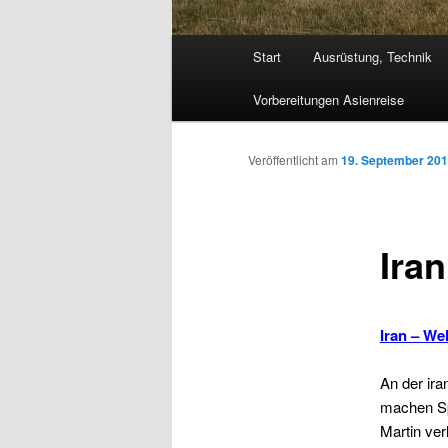
Hauptmenü
Start
Ausrüstung, Technik
Vorbereitungen Asienreise
Veröffentlicht am
19. September 20
Ira
Iran – W
An der ira
machen Sp
Martin ver