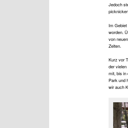
Jedoch ste
picknicken
Im Gebiet 
worden. Ü
von neuen
Zelten.
Kurz vor 
der vielen
mit, bis i
Park und h
wir auch K