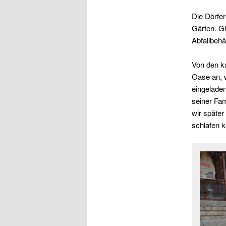
Die Dörfer
Gärten. Gl
Abfallbehä
Von den ka
Oase an, w
eingeladen
seiner Fam
wir späte
schlafen 