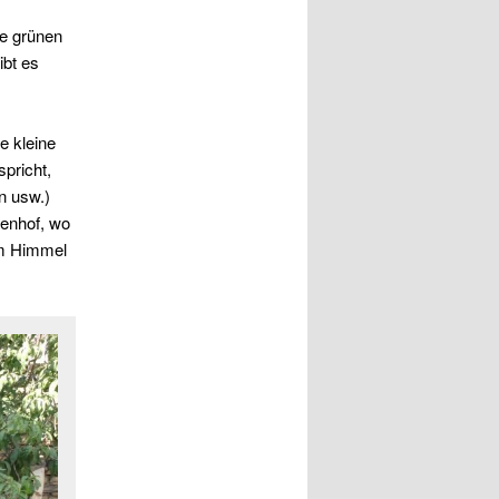
ie grünen
ibt es
e kleine
pricht,
n usw.)
nenhof, wo
em Himmel