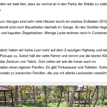
llen wir bald fest, dass es normal ist in den Parks der Städte zu zelt
.
um Varzgan sind sehr viele Häuser durch ein starkes Erdbeben 2012
berall sind noch Bauarbeiten deshalb im Gange. An den Straßen lieg
 und kaputten Ziegelsteinen. Wenige Leute wohnen noch in Container
Tabriz haben wir keine Lust mehr auf dem 2-spurigen Highway und wi
 Pickups zu. Sofort hält der nette Fahrer und nimmt uns die letzten Ki
n das Zentrum von Tabriz. Dort zelten wir wie die Iraner auch im
aben einen eigenen Pavillon. Es gibt Trinkwasser und Toiletten. Sofo
ontakt zu iranischen Familien, die uns mit allerlei Leckereien verwöh