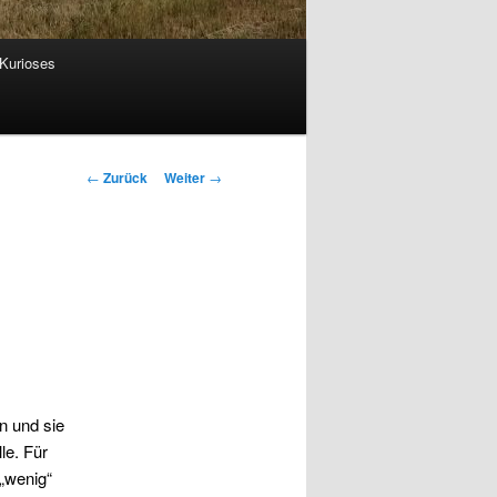
Kurioses
Beitrags-
←
Zurück
Weiter
→
Navigation
n und sie
le. Für
 „wenig“