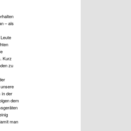
rhalten
an – als
 Leute
chten
ie
n. Kurz
nden zu
der
n unsere
 in der
folgen dem
essgeräten
einig
damit man