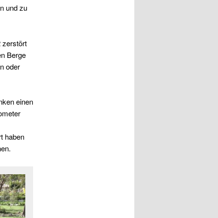
en und zu
 zerstört
en Berge
n oder
nken einen
lometer
rt haben
nen.