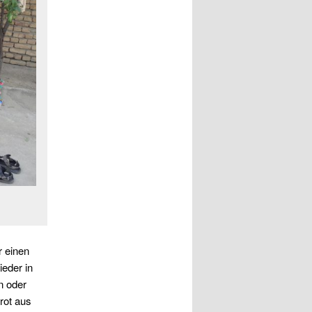
r einen
ieder in
n oder
rot aus