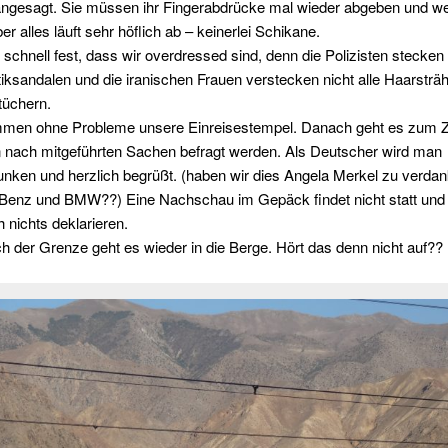
ngesagt. Sie müssen ihr Fingerabdrücke mal wieder abgeben und w
er alles läuft sehr höflich ab – keinerlei Schikane.
n schnell fest, dass wir overdressed sind, denn die Polizisten stecken 
tiksandalen und die iranischen Frauen verstecken nicht alle Haarsträ
tüchern.
men ohne Probleme unsere Einreisestempel. Danach geht es zum Zo
 nach mitgeführten Sachen befragt werden. Als Deutscher wird man
nken und herzlich begrüßt. (haben wir dies Angela Merkel zu verda
 Benz und BMW??) Eine Nachschau im Gepäck findet nicht statt un
nichts deklarieren.
h der Grenze geht es wieder in die Berge. Hört das denn nicht auf??