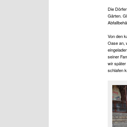
Die Dörfer
Gärten. Gl
Abfallbehä
Von den ka
Oase an, w
eingeladen
seiner Fam
wir späte
schlafen 