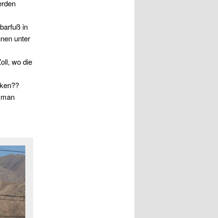
erden
barfuß in
hnen unter
ll, wo die
nken??
d man