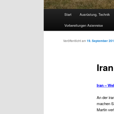
Hauptmenü
Start
Ausrüstung, Technik
Vorbereitungen Asienreise
Veröffentlicht am
19. September 20
Ira
Iran – W
An der ira
machen Sp
Martin ver