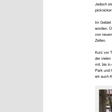
Jedoch ste
picknicken
Im Gebiet 
worden. Ü
von neuen
Zelten.
Kurz vor 
der vielen
mit, bis i
Park und h
wir auch K