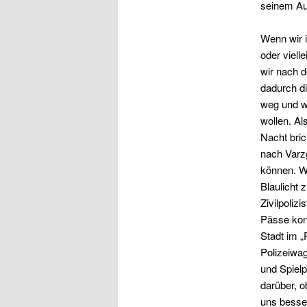
seinem Aut
Wenn wir i
oder viell
wir nach 
dadurch di
weg und wi
wollen. Al
Nacht bric
nach Varzg
können. Wi
Blaulicht 
Zivilpoliz
Pässe kont
Stadt im „
Polizeiwag
und Spielp
darüber, 
uns besser