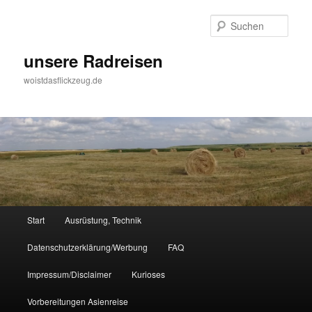
Zum
Inhalt
Such
wechseln
unsere Radreisen
woistdasflickzeug.de
Hauptmenü
Start
Ausrüstung, Technik
Datenschutzerklärung/Werbung
FAQ
Impressum/Disclaimer
Kurioses
Vorbereitungen Asienreise