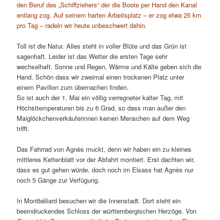
den Beruf des „Schiffziehers“ der die Boote per Hand den Kanal
entlang zog. Auf seinem harten Arbeitsplatz – er zog etwa 25 km
pro Tag – radeln wir heute unbeschwert dahin.
Toll ist die Natur. Alles steht in voller Blüte und das Grün ist
sagenhaft. Leider ist das Wetter die ersten Tage sehr
wechselhaft. Sonne und Regen, Wärme und Kälte geben sich die
Hand. Schön dass wir zweimal einen trockenen Platz unter
einem Pavillon zum übernachen finden.
So ist auch der 1. Mai ein völlig verregneter kalter Tag, mit
Höchsttemperaturen bis zu 6 Grad, so dass man außer den
Maiglöckchenverkäuferinnen keinen Menschen auf dem Weg
trifft.
Das Fahrrad von Agnès muckt, denn wir haben ein zu kleines
mittleres Kettenblatt vor der Abfahrt montiert. Erst dachten wir,
dass es gut gehen würde, doch noch im Elsass hat Agnès nur
noch 5 Gänge zur Verfügung.
In Montbéliard besuchen wir die Innenstadt. Dort steht ein
beeindruckendes Schloss der württembergischen Herzöge. Von