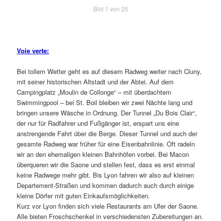
Bild 1 von 25
Voie verte:
Bei tollem Wetter geht es auf diesem Radweg weiter nach Cluny,
mit seiner historischen Altstadt und der Abtei. Auf dem
Campingplatz „Moulin de Collonge“ – mit überdachtem
Swimmingpool – bei St. Boil bleiben wir zwei Nächte lang und
bringen unsere Wäsche in Ordnung. Der Tunnel „Du Bois Clair“,
der nur für Radfahrer und Fußgänger ist, erspart uns eine
anstrengende Fahrt über die Berge. Dieser Tunnel und auch der
gesamte Radweg war früher für eine Eisenbahnlinie. Oft radeln
wir an den ehemaligen kleinen Bahnhöfen vorbei. Bei Macon
überqueren wir die Saone und stellen fest, dass es erst einmal
keine Radwege mehr gibt. Bis Lyon fahren wir also auf kleinen
Departement-Straßen und kommen dadurch auch durch einige
kleine Dörfer mit guten Einkaufsmöglichkeiten.
Kurz vor Lyon finden sich viele Restaurants am Ufer der Saone.
Alle bieten Froschschenkel in verschiedensten Zubereitungen an.