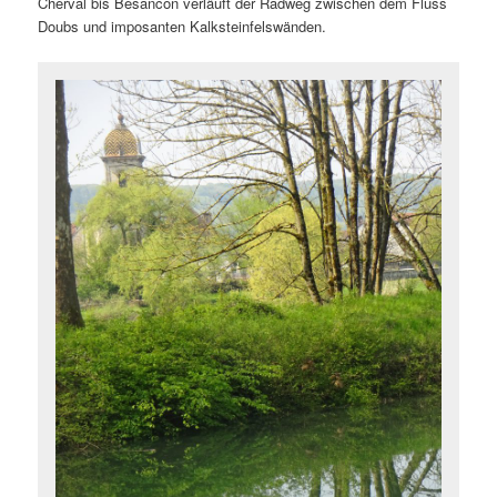
Cherval bis Besancon verläuft der Radweg zwischen dem Fluss
Doubs und imposanten Kalksteinfelswänden.