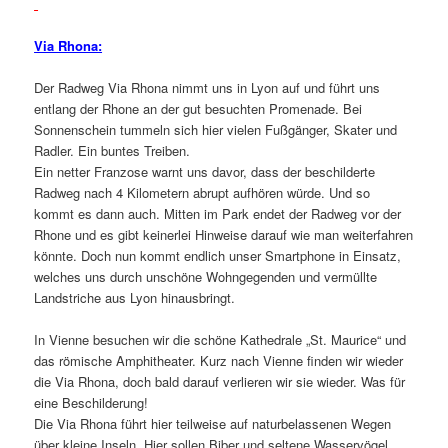
Via Rhona:
Der Radweg Via Rhona nimmt uns in Lyon auf und führt uns
entlang der Rhone an der gut besuchten Promenade. Bei
Sonnenschein tummeln sich hier vielen Fußgänger, Skater und
Radler. Ein buntes Treiben.
Ein netter Franzose warnt uns davor, dass der beschilderte
Radweg nach 4 Kilometern abrupt aufhören würde. Und so
kommt es dann auch. Mitten im Park endet der Radweg vor der
Rhone und es gibt keinerlei Hinweise darauf wie man weiterfahren
könnte. Doch nun kommt endlich unser Smartphone in Einsatz,
welches uns durch unschöne Wohngegenden und vermüllte
Landstriche aus Lyon hinausbringt.
In Vienne besuchen wir die schöne Kathedrale „St. Maurice“ und
das römische Amphitheater. Kurz nach Vienne finden wir wieder
die Via Rhona, doch bald darauf verlieren wir sie wieder. Was für
eine Beschilderung!
Die Via Rhona führt hier teilweise auf naturbelassenen Wegen
über kleine Inseln. Hier sollen Biber und seltene Wasservögel