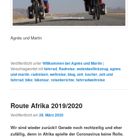
Agnès und Martin
Veröffentlicht unter
Willkommen bei Agnès und Martin
|
Verschlagwortet mit
fahrrad
,
Radreise
,
woistdasflickzeug
,
agnes
und martin
,
radreisen
,
weltreise
,
blog
,
zelt
,
kocher
,
zelt und
fahrrad
,
bike
,
biketour
,
reiseberichte
,
fahrradweltreise
Route Afrika 2019/2020
Veröffentlicht am
28. März 2020
Wir sind wieder zurück!! Gerade noch rechtzeitig und eher
zufällig, denn in Afrika spielte der Coronavirus keine Rolle.