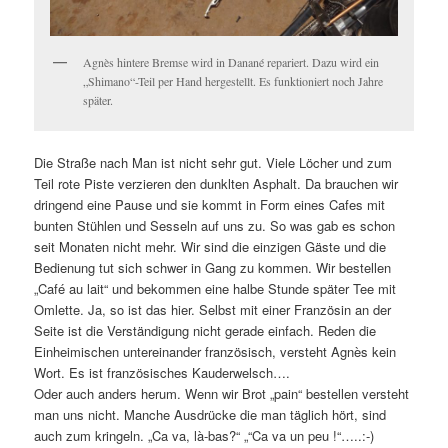
Agnès hintere Bremse wird in Danané repariert. Dazu wird ein
„Shimano“-Teil per Hand hergestellt. Es funktioniert noch Jahre
später.
Die Straße nach Man ist nicht sehr gut. Viele Löcher und zum
Teil rote Piste verzieren den dunklten Asphalt. Da brauchen wir
dringend eine Pause und sie kommt in Form eines Cafes mit
bunten Stühlen und Sesseln auf uns zu. So was gab es schon
seit Monaten nicht mehr. Wir sind die einzigen Gäste und die
Bedienung tut sich schwer in Gang zu kommen. Wir bestellen
„Café au lait“ und bekommen eine halbe Stunde später Tee mit
Omlette. Ja, so ist das hier. Selbst mit einer Französin an der
Seite ist die Verständigung nicht gerade einfach. Reden die
Einheimischen untereinander französisch, versteht Agnès kein
Wort. Es ist französisches Kauderwelsch….
Oder auch anders herum. Wenn wir Brot „pain“ bestellen versteht
man uns nicht. Manche Ausdrücke die man täglich hört, sind
auch zum kringeln. „Ca va, là-bas?“ „“Ca va un peu !“…..:-)