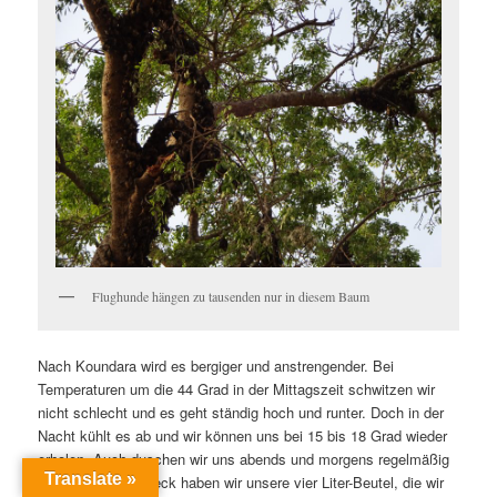
Flughunde hängen zu tausenden nur in diesem Baum
Nach Koundara wird es bergiger und anstrengender. Bei
Temperaturen um die 44 Grad in der Mittagszeit schwitzen wir
nicht schlecht und es geht ständig hoch und runter. Doch in der
Nacht kühlt es ab und wir können uns bei 15 bis 18 Grad wieder
erholen. Auch duschen wir uns abends und morgens regelmäßig
Translate »
ab. Für diesen Zweck haben wir unsere vier Liter-Beutel, die wir