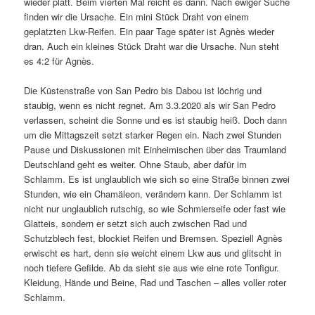
wieder platt. Beim vierten Mal reicht es dann. Nach ewiger Suche
finden wir die Ursache. Ein mini Stück Draht von einem
geplatzten Lkw-Reifen. Ein paar Tage später ist Agnès wieder
dran. Auch ein kleines Stück Draht war die Ursache. Nun steht
es 4:2 für Agnès.
Die Küstenstraße von San Pedro bis Dabou ist löchrig und
staubig, wenn es nicht regnet. Am 3.3.2020 als wir San Pedro
verlassen, scheint die Sonne und es ist staubig heiß. Doch dann
um die Mittagszeit setzt starker Regen ein. Nach zwei Stunden
Pause und Diskussionen mit Einheimischen über das Traumland
Deutschland geht es weiter. Ohne Staub, aber dafür im
Schlamm. Es ist unglaublich wie sich so eine Straße binnen zwei
Stunden, wie ein Chamäleon, verändern kann. Der Schlamm ist
nicht nur unglaublich rutschig, so wie Schmierseife oder fast wie
Glatteis, sondern er setzt sich auch zwischen Rad und
Schutzblech fest, blockiet Reifen und Bremsen. Speziell Agnès
erwischt es hart, denn sie weicht einem Lkw aus und glitscht in
noch tiefere Gefilde. Ab da sieht sie aus wie eine rote Tonfigur.
Kleidung, Hände und Beine, Rad und Taschen – alles voller roter
Schlamm.