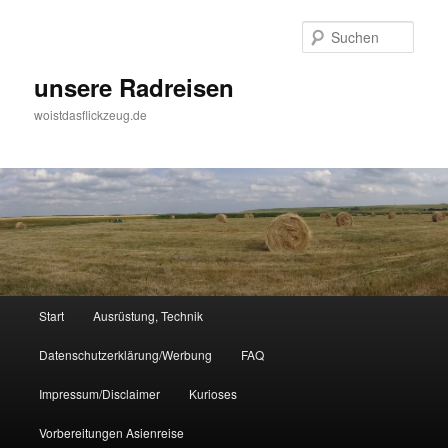
Zum
Zum
Inhalt
sekundären
Such
wechseln
Inhalt
wechseln
unsere Radreisen
woistdasflickzeug.de
Hauptmenü
Start
Ausrüstung, Technik
Datenschutzerklärung/Werbung
FAQ
Impressum/Disclaimer
Kurioses
Vorbereitungen Asienreise