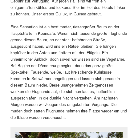
Gebühr zur Verfügung. Auf jeden Fall sind wir froh ein
einigermaßen kühles und leckeres Bier im Hof des Hotels trinken
zu können. Unser erstes Guilux, in Guinea gebraut.
Eine Sensation ist ein bestimmter, riesengroßer Baum an der
Hauptstraße in Koundara. Warum sich tausende große Flughunde
gerade diesen Baum, an der stark befahrenen Straße,
ausgesucht haben, wird uns ein Rätsel bleiben. Sie hängen
kopfüber in den Ästen und flattern mit den Flügeln. Ein
unheimlicher Anblick, doch soviel wir wissen sind sie Vegetarier.
Bei Beginn der Dämmerung beginnt dann das ganz große
Spektakel! Tausende, weiße, laut kreischende Kuhibisse
kommen in Schwärmen angeflogen und lassen sich gerade in
diesem Baum nieder. Diese unangenehmen Zeitgenossen
wecken die Flughunde auf, die sich nun lautlos, hoffentlich
ausgeschlafen, in die dunkle Nacht verziehen. Am nächsten
Morgen werden wir Zeugen des umgekehrten Vorgangs. Die
müden doch satten Flughunde nehmen ihre Plätze wieder ein und
die Ibisse werden verscheucht.