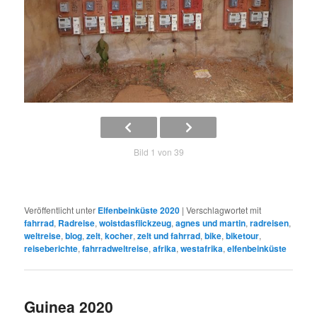
Bild 1 von 39
Veröffentlicht unter
Elfenbeinküste 2020
|
Verschlagwortet mit
fahrrad
,
Radreise
,
woistdasflickzeug
,
agnes und martin
,
radreisen
,
weltreise
,
blog
,
zelt
,
kocher
,
zelt und fahrrad
,
bike
,
biketour
,
reiseberichte
,
fahrradweltreise
,
afrika
,
westafrika
,
elfenbeinküste
Guinea 2020