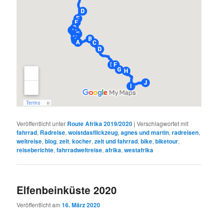
Veröffentlicht unter
Route Afrika 2019/2020
|
Verschlagwortet mit
fahrrad
,
Radreise
,
woistdasflickzeug
,
agnes und martin
,
radreisen
,
weltreise
,
blog
,
zelt
,
kocher
,
zelt und fahrrad
,
bike
,
biketour
,
reiseberichte
,
fahrradweltreise
,
afrika
,
westafrika
Elfenbeinküste 2020
Veröffentlicht am
16. März 2020