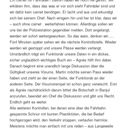
erklären ihm, dass das was er vor sich sieht Fahrräder sind und
wir dafür kein carnet benötigen. Er lacht und aus und erkundigt
sich bei seinem Chef. Nach einigem hin und her ist klar, dass wir
– auch ohne carnet . weiterfahren können. Allerdings sollen wir
uns bei der Polizeistation gegenüber melden. Dort angelangt,
werden wir sofort weitergewunken. So das wars, denken wir…..
Fünf Minuten später sehen wir die nächste Kontrollstelle. Wieder
werden wir gestoppt und unsere Pässe werden verlangt.
Umständlich trägt ein Funktionär unsere Daten in ein dickes,
sicher unglaublich wichtiges Buch ein – Agnès hilft ihm dabei.
Danach beginnt eine unendlich lange Diskussion über die
Gültigkeit unseres Visums. Martin möchte seinen Pass wieder
haben und zieht an der einen Seite, der Funktionär an der
anderen Seite. Der Visumstempel ist schon ganz verwischt. Erst
als Agnès nachdrücklich darum bittet die Botschaft in Banjul
anzurufen, beendet ein Chef die Diskussion und gibt uns Recht.
Endlich geht es weiter.
Alle weiteren Kontrollen, bei denen eine über die Fahrbahn
gespannte Schnur mit bunten Plastiktüten, die bei Bedarf
hochgezogen wird, den Verkehr stoppen, verlaufen harmlos.
Meistens möchte man einfach mit uns reden – aus Langeweile