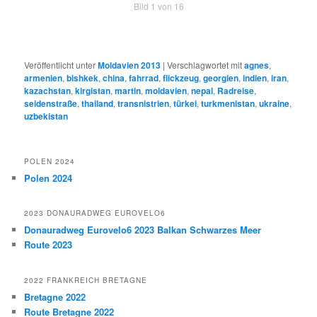
Bild 1 von 16
Veröffentlicht unter
Moldavien 2013
|
Verschlagwortet mit
agnes
,
armenien
,
bishkek
,
china
,
fahrrad
,
flickzeug
,
georgien
,
indien
,
iran
,
kazachstan
,
kirgistan
,
martin
,
moldavien
,
nepal
,
Radreise
,
seidenstraße
,
thailand
,
transnistrien
,
türkei
,
turkmenistan
,
ukraine
,
uzbekistan
POLEN 2024
Polen 2024
2023 DONAURADWEG EUROVELO6
Donauradweg Eurovelo6 2023 Balkan Schwarzes Meer
Route 2023
2022 FRANKREICH BRETAGNE
Bretagne 2022
Route Bretagne 2022