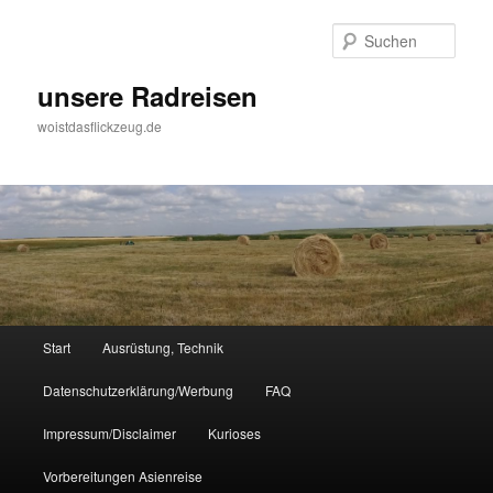
Zum
Zum
Inhalt
sekundären
Such
wechseln
Inhalt
wechseln
unsere Radreisen
woistdasflickzeug.de
Hauptmenü
Start
Ausrüstung, Technik
Datenschutzerklärung/Werbung
FAQ
Impressum/Disclaimer
Kurioses
Vorbereitungen Asienreise