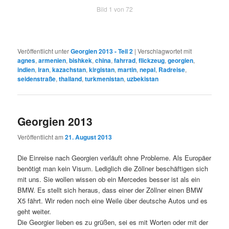
Bild 1 von 72
Veröffentlicht unter
Georgien 2013 - Teil 2
|
Verschlagwortet mit
agnes
,
armenien
,
bishkek
,
china
,
fahrrad
,
flickzeug
,
georgien
,
indien
,
iran
,
kazachstan
,
kirgistan
,
martin
,
nepal
,
Radreise
,
seidenstraße
,
thailand
,
turkmenistan
,
uzbekistan
Georgien 2013
Veröffentlicht am
21. August 2013
Die Einreise nach Georgien verläuft ohne Probleme. Als Europäer
benötigt man kein Visum. Lediglich die Zöllner beschäftigen sich
mit uns. Sie wollen wissen ob ein Mercedes besser ist als ein
BMW. Es stellt sich heraus, dass einer der Zöllner einen BMW
X5 fährt. Wir reden noch eine Weile über deutsche Autos und es
geht weiter.
Die Georgier lieben es zu grüßen, sei es mit Worten oder mit der