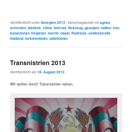
Veröffentlicht unter
Georgien 2013
|
Verschlagwortet mit
agnes
,
armenien
,
bishkek
,
china
,
fahrrad
,
flickzeug
,
georgien
,
indien
,
iran
,
kazachstan
,
kirgistan
,
martin
,
nepal
,
Radreise
,
seidenstraße
,
thailand
,
turkmenistan
,
uzbekistan
Transnistrien 2013
Veröffentlicht am
16. August 2013
Wir wollen durch Transnistrien reisen.