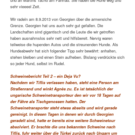
und an Martins Tacho am Fahrrad. Sie haben die Ruhe weg und
sehr vieeeel Zeit.
Wir radeln am 8.9.2013 von Georgien über die armensiche
Grenze. Georgien hat uns auch sehr gut gefallen. Die
Landschaften sind gigantisch und die Leute die wir getroffen
haben ausnahmslos sehr nett und hilfsbereit. Nervig waren
teilweise die hupenden Autos und die streunenden Hunde. Als
Hundeabwehr hat sich folgender Tipp sehr bewährt: anhalten,
stehen bleiben und einen Stein aufheben. Bislang verdrückte sich
so jeder Hund, selbst im Rudel.
Schweinebericht Teil 2 – ein Deja Vu?
Nachdem wir Tiflis verlassen haben, steht eine Person am
Straßenrand und winkt Agnès zu. Es ist tatsächlich der
ungarische Schweinetransporteur den wir vor 18 Tagen auf
der Fähre als Tischgenossen hatten. Der
Schweinetransporter steht etwas abseits und wird gerade
gereinigt. In diesen Tagen in denen wir durch Georgien
geradelt sind, hatte er bereits eine weitere Schweinetour
absolviert. Er brachte die uns bekannten Schweine nach
Tiflis, fuhr weiter über die Türkei zurück nach Ungarn um