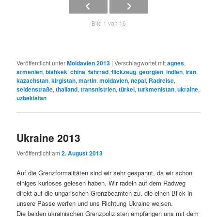
Bild 1 von 16
Veröffentlicht unter
Moldavien 2013
|
Verschlagwortet mit
agnes
,
armenien
,
bishkek
,
china
,
fahrrad
,
flickzeug
,
georgien
,
indien
,
iran
,
kazachstan
,
kirgistan
,
martin
,
moldavien
,
nepal
,
Radreise
,
seidenstraße
,
thailand
,
transnistrien
,
türkei
,
turkmenistan
,
ukraine
,
uzbekistan
Ukraine 2013
Veröffentlicht am
2. August 2013
Auf die Grenzformalitäten sind wir sehr gespannt, da wir schon
einiges kurioses gelesen haben. Wir radeln auf dem Radweg
direkt auf die ungarischen Grenzbeamten zu, die einen Blick in
unsere Pässe werfen und uns Richtung Ukraine weisen.
Die beiden ukrainischen Grenzpolizisten empfangen uns mit dem