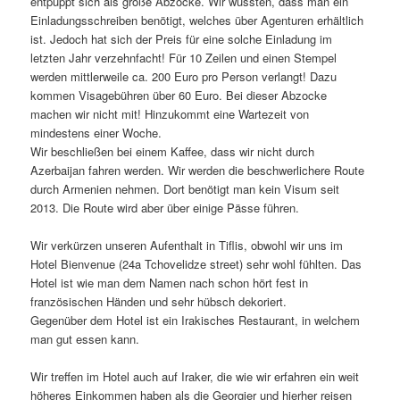
entpuppt sich als große Abzocke. Wir wussten, dass man ein
Einladungsschreiben benötigt, welches über Agenturen erhältlich
ist. Jedoch hat sich der Preis für eine solche Einladung im
letzten Jahr verzehnfacht! Für 10 Zeilen und einen Stempel
werden mittlerweile ca. 200 Euro pro Person verlangt! Dazu
kommen Visagebühren über 60 Euro. Bei dieser Abzocke
machen wir nicht mit! Hinzukommt eine Wartezeit von
mindestens einer Woche.
Wir beschließen bei einem Kaffee, dass wir nicht durch
Azerbaijan fahren werden. Wir werden die beschwerlichere Route
durch Armenien nehmen. Dort benötigt man kein Visum seit
2013. Die Route wird aber über einige Pässe führen.
Wir verkürzen unseren Aufenthalt in Tiflis, obwohl wir uns im
Hotel Bienvenue (24a Tchovelidze street) sehr wohl fühlten. Das
Hotel ist wie man dem Namen nach schon hört fest in
französischen Händen und sehr hübsch dekoriert.
Gegenüber dem Hotel ist ein Irakisches Restaurant, in welchem
man gut essen kann.
Wir treffen im Hotel auch auf Iraker, die wie wir erfahren ein weit
höheres Einkommen haben als die Georgier und hierher reisen