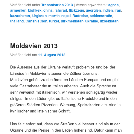
Veröffentlicht unter
Transnistrien 2013
|
Verschlagwortet mit
agnes
,
armenien
,
bishkek
,
china
,
fahrrad
,
flickzeug
,
georgien
,
indien
,
iran
,
kazachstan
,
kirgistan
,
martin
,
nepal
,
Radreise
,
seidenstraße
,
thailand
,
transnistrien
,
türkei
,
turkmenistan
,
ukraine
,
uzbekistan
Moldavien 2013
Veröffentlicht am
11. August 2013
Die Ausreise aus der Ukraine verläuft problemlos und bei der
Einreise in Moldavien staunen die Zöllner über uns.
Moldavien gehört zu den ärmsten Ländern Europas und es gibt
viele Gastarbeiter die in Italien arbeiten. Auch die Sprache ist
sehr verwandt mit italienisch, wir verstehen schlagartig wieder
einiges. In den Läden gibt es italienische Produkte und in den
größeren Städten Pizzerien. Werbung, Speisekarten etc. sind in
kyrillischer und lateinischer Schrift.
Uns fällt sofort auf, dass die Straßen viel besser sind als in der
Ukraine und die Preise in den Läden höher sind. Dafür kann man