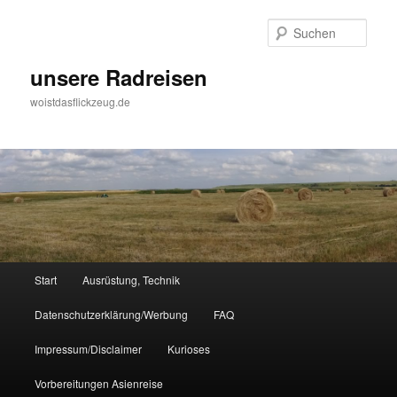
Zum
Inhalt
Such
wechseln
unsere Radreisen
woistdasflickzeug.de
Hauptmenü
Start
Ausrüstung, Technik
Datenschutzerklärung/Werbung
FAQ
Impressum/Disclaimer
Kurioses
Vorbereitungen Asienreise