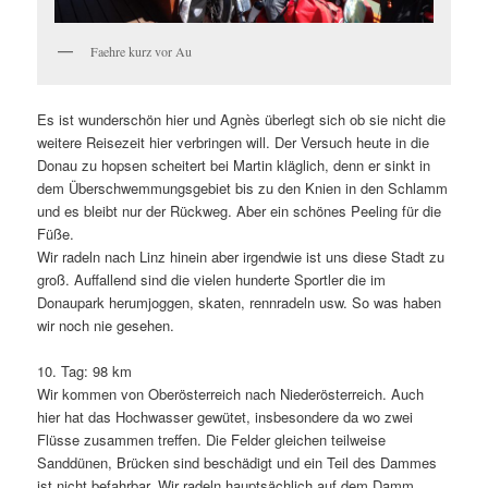
Faehre kurz vor Au
Es ist wunderschön hier und Agnès überlegt sich ob sie nicht die
weitere Reisezeit hier verbringen will. Der Versuch heute in die
Donau zu hopsen scheitert bei Martin kläglich, denn er sinkt in
dem Überschwemmungsgebiet bis zu den Knien in den Schlamm
und es bleibt nur der Rückweg. Aber ein schönes Peeling für die
Füße.
Wir radeln nach Linz hinein aber irgendwie ist uns diese Stadt zu
groß. Auffallend sind die vielen hunderte Sportler die im
Donaupark herumjoggen, skaten, rennradeln usw. So was haben
wir noch nie gesehen.
10. Tag: 98 km
Wir kommen von Oberösterreich nach Niederösterreich. Auch
hier hat das Hochwasser gewütet, insbesondere da wo zwei
Flüsse zusammen treffen. Die Felder gleichen teilweise
Sanddünen, Brücken sind beschädigt und ein Teil des Dammes
ist nicht befahrbar. Wir radeln hauptsächlich auf dem Damm,