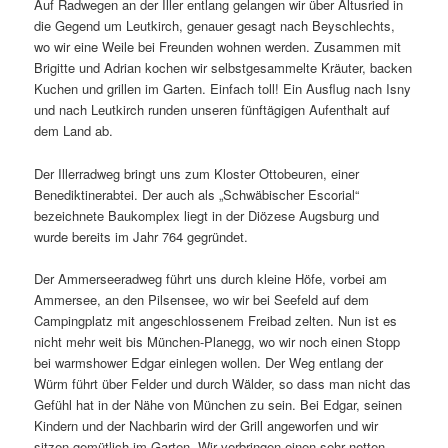
Auf Radwegen an der Iller entlang gelangen wir über Altusried in
die Gegend um Leutkirch, genauer gesagt nach Beyschlechts,
wo wir eine Weile bei Freunden wohnen werden. Zusammen mit
Brigitte und Adrian kochen wir selbstgesammelte Kräuter, backen
Kuchen und grillen im Garten. Einfach toll! Ein Ausflug nach Isny
und nach Leutkirch runden unseren fünftägigen Aufenthalt auf
dem Land ab.
Der Illerradweg bringt uns zum Kloster Ottobeuren, einer
Benediktinerabtei. Der auch als „Schwäbischer Escorial“
bezeichnete Baukomplex liegt in der Diözese Augsburg und
wurde bereits im Jahr 764 gegründet.
Der Ammerseeradweg führt uns durch kleine Höfe, vorbei am
Ammersee, an den Pilsensee, wo wir bei Seefeld auf dem
Campingplatz mit angeschlossenem Freibad zelten. Nun ist es
nicht mehr weit bis München-Planegg, wo wir noch einen Stopp
bei warmshower Edgar einlegen wollen. Der Weg entlang der
Würm führt über Felder und durch Wälder, so dass man nicht das
Gefühl hat in der Nähe von München zu sein. Bei Edgar, seinen
Kindern und der Nachbarin wird der Grill angeworfen und wir
sitzen gemütlich im Garten. Wir verbringen einen sehr netten