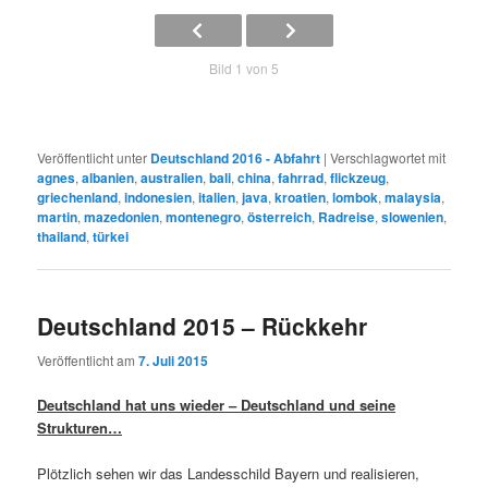
Bild 1 von 5
Veröffentlicht unter
Deutschland 2016 - Abfahrt
|
Verschlagwortet mit
agnes
,
albanien
,
australien
,
bali
,
china
,
fahrrad
,
flickzeug
,
griechenland
,
indonesien
,
italien
,
java
,
kroatien
,
lombok
,
malaysia
,
martin
,
mazedonien
,
montenegro
,
österreich
,
Radreise
,
slowenien
,
thailand
,
türkei
Deutschland 2015 – Rückkehr
Veröffentlicht am
7. Juli 2015
Deutschland hat uns wieder – Deutschland und seine
Strukturen…
Plötzlich sehen wir das Landesschild Bayern und realisieren,