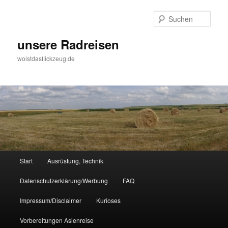
Zum
Zum
Inhalt
sekundären
Such
wechseln
Inhalt
wechseln
unsere Radreisen
woistdasflickzeug.de
Hauptmenü
Start
Ausrüstung, Technik
Datenschutzerklärung/Werbung
FAQ
Impressum/Disclaimer
Kurioses
Vorbereitungen Asienreise