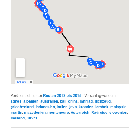
Veröffentlicht unter
Routen 2013 bis 2015
|
Verschlagwortet mit
agnes
,
albanien
,
australien
,
bali
,
china
,
fahrrad
,
flickzeug
,
griechenland
,
indonesien
,
italien
,
java
,
kroatien
,
lombok
,
malaysia
,
martin
,
mazedonien
,
montenegro
,
österreich
,
Radreise
,
slowenien
,
thailand
,
türkei