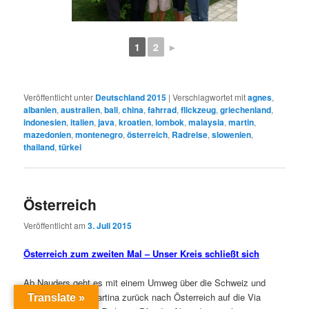
1
2
►
Veröffentlicht unter
Deutschland 2015
|
Verschlagwortet mit
agnes
,
albanien
,
australien
,
bali
,
china
,
fahrrad
,
flickzeug
,
griechenland
,
indonesien
,
italien
,
java
,
kroatien
,
lombok
,
malaysia
,
martin
,
mazedonien
,
montenegro
,
österreich
,
Radreise
,
slowenien
,
thailand
,
türkei
Österreich
Veröffentlicht am
3. Juli 2015
Österreich zum zwei
ten Mal – Unser Kreis schließt sich
Ab Nauders geht es mit einem Umweg über die Schweiz und
dem kleinen Ort Martina zurück nach Österreich auf die Via
Translate »