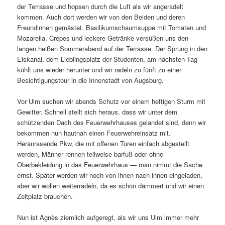
der Terrasse und hopsen durch die Luft als wir angeradelt
kommen. Auch dort werden wir von den Beiden und deren
Freundinnen gemästet. Basilikumschaumsuppe mit Tomaten und
Mozarella, Crêpes und leckere Getränke versüßen uns den
langen heißen Sommerabend auf der Terrasse. Der Sprung in den
Eiskanal, dem Lieblingsplatz der Studenten, am nächsten Tag
kühlt uns wieder herunter und wir radeln zu fünft zu einer
Besichtigungstour in die Innenstadt von Augsburg.
Vor Ulm suchen wir abends Schutz vor einem heftigen Sturm mit
Gewitter. Schnell stellt sich heraus, dass wir unter dem
schützenden Dach des Feuerwehrhauses gelandet sind, denn wir
bekommen nun hautnah einen Feuerwehreinsatz mit.
Heranrasende Pkw, die mit offenen Türen einfach abgestellt
werden, Männer rennen teilweise barfuß oder ohne
Oberbekleidung in das Feuerwehrhaus — man nimmt die Sache
ernst. Später werden wir noch von ihnen nach innen eingeladen,
aber wir wollen weiterradeln, da es schon dämmert und wir einen
Zeltplatz brauchen.
Nun ist Agnès ziemlich aufgeregt, als wir uns Ulm immer mehr