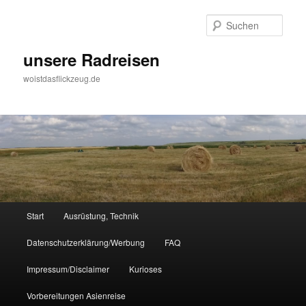
Zum
Inhalt
Such
wechseln
unsere Radreisen
woistdasflickzeug.de
Hauptmenü
Start
Ausrüstung, Technik
Datenschutzerklärung/Werbung
FAQ
Impressum/Disclaimer
Kurioses
Vorbereitungen Asienreise