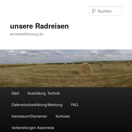
Zum
Inhalt
Such
wechseln
unsere Radreisen
woistdasflickzeug.de
Hauptmenü
Start
Ausrüstung, Technik
Datenschutzerklärung/Werbung
FAQ
Impressum/Disclaimer
Kurioses
Vorbereitungen Asienreise