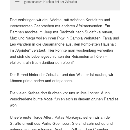
gemeinsames Kochen bei der Zebrabar
Dort verbringen wir drei Nächte, mit schönen Kontakten und
interessanten Gesprächen mit anderen Afrikareisenden. Ein
Pärchen möchte im Jeep mit Dachzelt nach Südafrika reisen,
Max und Nadja wollen ihren Pkw in Gambia verkaufen, Tanja und
Leo wandern in die Casamanche aus, den kompletten Haushalt
im „Sprinter“ verstaut. Hier könnte man wochenlang verweilen
und sich die Lebensgeschichten der Reisenden anhören –
vielleicht ein Buch darüber schreiben?
Der Strand hinter der Zebrabar und das Wasser ist sauber, wir
können prima baden und entspannen.
Die vielen Krebse dort flüchten vor uns in ihre Löcher. Auch
verschiedene bunte Vögel fühlen sich in diesem grünen Paradies
wohl.
Unsere erste Horde Affen, Patas Monkeys, sehen wir an der
Straße unweit des Parks Guembeul. Sie sind sehr scheu und
nehmen vor uns reissaus. Auch am Zelt auf dem Camping